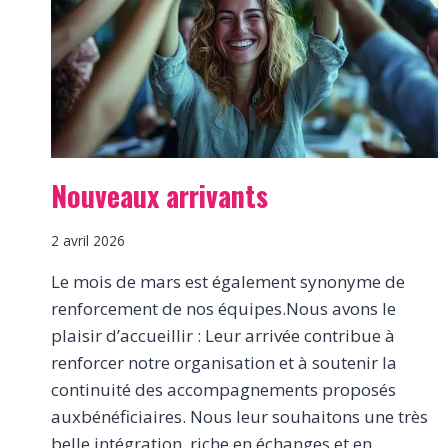
QUAND
IL
Y
A
UN
IMPRÉVU
?
Nouveaux arrivants
2 avril 2026
Le mois de mars est également synonyme de
renforcement de nos équipes.Nous avons le
plaisir d’accueillir : Leur arrivée contribue à
renforcer notre organisation et à soutenir la
continuité des accompagnements proposés
auxbénéficiaires. Nous leur souhaitons une très
belle intégration, riche en échanges et en