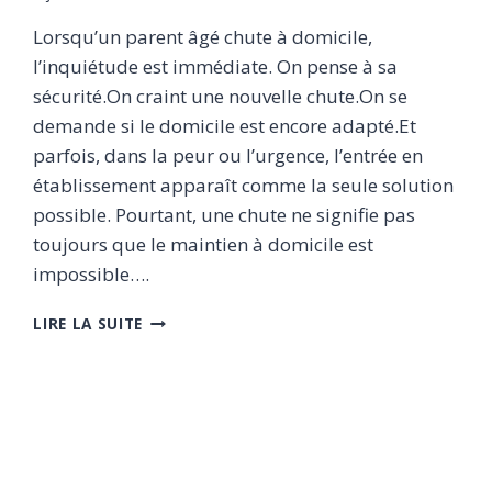
Lorsqu’un parent âgé chute à domicile,
l’inquiétude est immédiate. On pense à sa
sécurité.On craint une nouvelle chute.On se
demande si le domicile est encore adapté.Et
parfois, dans la peur ou l’urgence, l’entrée en
établissement apparaît comme la seule solution
possible. Pourtant, une chute ne signifie pas
toujours que le maintien à domicile est
impossible….
APRÈS
LIRE LA SUITE
UNE
CHUTE,
PRENONS
LE
TEMPS
D’ÉVALUER
AVANT