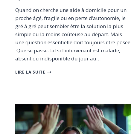
Quand on cherche une aide à domicile pour un
proche âgé, fragile ou en perte d’autonomie, le
gré à gré peut sembler être la solution la plus
simple ou la moins coûteuse au départ. Mais
une question essentielle doit toujours être posée
:Que se passe-t-il si l’intervenant est malade,
absent ou indisponible du jour au…
GRÉ
LIRE LA SUITE
À
GRÉ
OU
SERVICE
PRESTATAIRE
:
QUI
ASSURE
LA
CONTINUITÉ