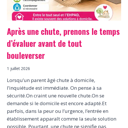
IL
Y
A
UN
IMPRÉVU
Après une chute, prenons le temps
?
d’évaluer avant de tout
bouleverser
1 juillet 2026
Lorsqu’un parent âgé chute à domicile,
l’inquiétude est immédiate. On pense à sa
sécurité.On craint une nouvelle chute.On se
demande si le domicile est encore adapté.Et
parfois, dans la peur ou l’urgence, l’entrée en
établissement apparaît comme la seule solution
possible. Pourtant, une chute ne signifie pas