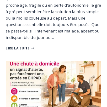
proche âgé, fragile ou en perte d’autonomie, le gré
à gré peut sembler être la solution la plus simple
ou la moins coûteuse au départ. Mais une
question essentielle doit toujours être posée :Que
se passe-t-il si l’intervenant est malade, absent ou
indisponible du jour au…
GRÉ
LIRE LA SUITE
À
GRÉ
OU
SERVICE
PRESTATAIRE
:
QUI
ASSURE
LA
CONTINUITÉ
QUAND