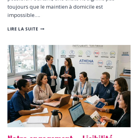
toujours que le maintien à domicile est
impossible….
APRÈS
LIRE LA SUITE
UNE
CHUTE,
PRENONS
LE
TEMPS
D’ÉVALUER
AVANT
DE
TOUT
BOULEVERSER